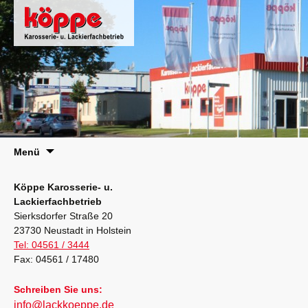
Zum
Menü
Inhalt
springen
Köppe Karosserie- u.
Lackierfachbetrieb
Sierksdorfer Straße 20
23730 Neustadt in Holstein
Tel: 04561 / 3444
Fax: 04561 / 17480
Schreiben Sie uns:
info@lackkoeppe.de